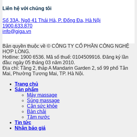
Liên hệ với chúng tôi
Số 33A, Ngõ 41 Thái Hà, P. Đống Đa, Hà Nội
1900.633.870
info@giga.vn
Bản quyền thuộc về © CÔNG TY CỔ PHẦN CÔNG NGHỆ
HỢP LONG.
Hotline: 1900 6536. Mã số thuế: 0104509916. Đăng ký lần
đầu: ngày 05 tháng 03 năm 2010.
Địa chỉ: Tầng 2, tháp A Mandarin Garden 2, số 99 phố Tân
Mai, Phường Tương Mai, TP. Hà Nội.
Trang chủ
Sản phẩm
Máy massage
Súng massage
Cân sức khỏe
Bàn chải
Tăm nước
Tin tức
Nhận báo giá