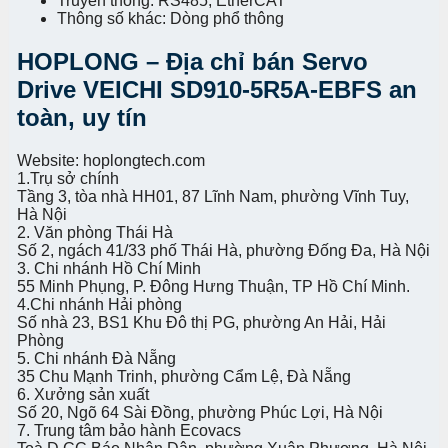
Truyền thông: RS485, EtherCAT
Thông số khác: Dòng phổ thông
HOPLONG – Địa chỉ bán Servo
Drive VEICHI SD910-5R5A-EBFS an
toàn, uy tín
Website: hoplongtech.com
1.Trụ sở chính
Tầng 3, tòa nhà HH01, 87 Lĩnh Nam, phường Vĩnh Tuy,
Hà Nội
2. Văn phòng Thái Hà
Số 2, ngách 41/33 phố Thái Hà, phường Đống Đa, Hà Nội
3. Chi nhánh Hồ Chí Minh
55 Minh Phụng, P. Đông Hưng Thuận, TP Hồ Chí Minh.
4.Chi nhánh Hải phòng
Số nhà 23, BS1 Khu Đô thị PG, phường An Hải, Hải
Phòng
5. Chi nhánh Đà Nẵng
35 Chu Mạnh Trinh, phường Cẩm Lệ, Đà Nẵng
6. Xưởng sản xuất
Số 20, Ngõ 64 Sài Đồng, phường Phúc Lợi, Hà Nội
7. Trung tâm bảo hành Ecovacs