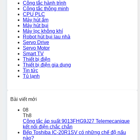
Công tắc hành trình
Công tắc thông minh
CPU PLC
Máy hút ẩm
Máy hút bụi
Máy lọc không khí
Robot hút bụi lau nhà
Servo Drive
Servo Motor
Smart TV
Thiết bị điện
Thiết bị điện gia dụng
Tin tức
Tủ lạnh
Bài viết mới
08
Th8
Công tắc áp suất 9013FHG9J27 Telemecanique
kết nối điện chắc chắn
Bếp Toshiba IC-20R1SV có những chế độ nấu
nào?