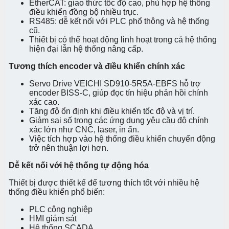
EtherCAT: giao thức tốc độ cao, phù hợp hệ thống
điều khiển đồng bộ nhiều trục.
RS485: dễ kết nối với PLC phổ thông và hệ thống
cũ.
Thiết bị có thể hoạt động linh hoạt trong cả hệ thống
hiện đại lẫn hệ thống nâng cấp.
Tương thích encoder và điều khiển chính xác
Servo Drive VEICHI SD910-5R5A-EBFS hỗ trợ
encoder BISS-C, giúp đọc tín hiệu phản hồi chính
xác cao.
Tăng độ ổn định khi điều khiển tốc độ và vị trí.
Giảm sai số trong các ứng dụng yêu cầu độ chính
xác lớn như CNC, laser, in ấn.
Việc tích hợp vào hệ thống điều khiển chuyển động
trở nên thuận lợi hơn.
Dễ kết nối với hệ thống tự động hóa
Thiết bị được thiết kế để tương thích tốt với nhiều hệ
thống điều khiển phổ biến:
PLC công nghiệp
HMI giám sát
Hệ thống SCADA