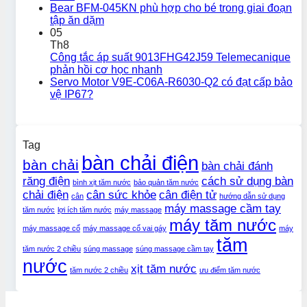
Bear BFM-045KN phù hợp cho bé trong giai đoạn
tập ăn dặm
05
Th8
Công tắc áp suất 9013FHG42J59 Telemecanique
phản hồi cơ học nhanh
Servo Motor V9E-C06A-R6030-Q2 có đạt cấp bảo
vệ IP67?
Tag
bàn chải điện
bàn chải
bàn chải đánh
răng điện
cách sử dụng bàn
bình xịt tăm nước
bảo quản tăm nước
chải điện
cân sức khỏe
cân điện tử
cân
hướng dẫn sử dụng
máy massage cầm tay
tăm nước
lợi ích tăm nước
máy massage
máy tăm nước
máy massage cổ
máy massage cổ vai gáy
máy
tăm
tăm nước 2 chiều
súng massage
súng massage cầm tay
nước
xịt tăm nước
tăm nước 2 chiều
ưu điểm tăm nước