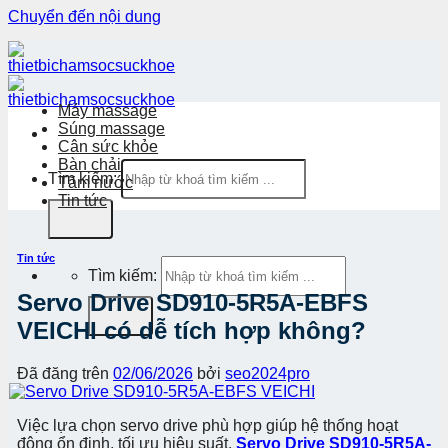
Chuyển đến nội dung
Máy massage
Súng massage
Cân sức khỏe
Bàn chải
Tìm kiếm:
Tăm nước
Tin tức
Tin tức
Tìm kiếm:
Servo Drive SD910-5R5A-EBFS
VEICHI có dễ tích hợp không?
Đã đăng trên
02/06/2026
bởi
seo2024pro
Việc lựa chọn servo drive phù hợp giúp hệ thống hoạt
động ổn định, tối ưu hiệu suất.
Servo Drive SD910-5R5A-