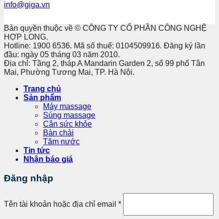
info@giga.vn
Bản quyền thuộc về © CÔNG TY CỔ PHẦN CÔNG NGHỆ
HỢP LONG.
Hotline: 1900 6536. Mã số thuế: 0104509916. Đăng ký lần
đầu: ngày 05 tháng 03 năm 2010.
Địa chỉ: Tầng 2, tháp A Mandarin Garden 2, số 99 phố Tân
Mai, Phường Tương Mai, TP. Hà Nội.
Trang chủ
Sản phẩm
Máy massage
Súng massage
Cân sức khỏe
Bàn chải
Tăm nước
Tin tức
Nhận báo giá
Đăng nhập
Tên tài khoản hoặc địa chỉ email
*