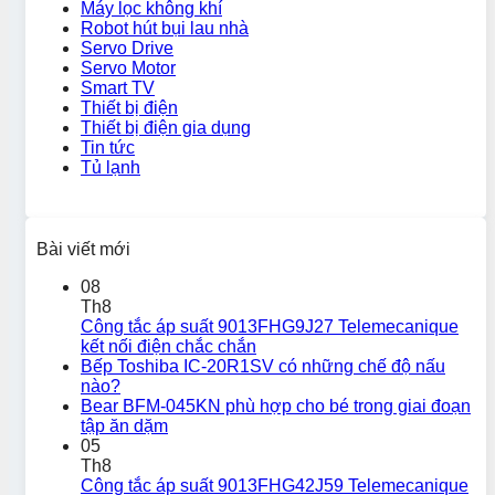
Máy lọc không khí
Robot hút bụi lau nhà
Servo Drive
Servo Motor
Smart TV
Thiết bị điện
Thiết bị điện gia dụng
Tin tức
Tủ lạnh
Bài viết mới
08
Th8
Công tắc áp suất 9013FHG9J27 Telemecanique
kết nối điện chắc chắn
Bếp Toshiba IC-20R1SV có những chế độ nấu
nào?
Bear BFM-045KN phù hợp cho bé trong giai đoạn
tập ăn dặm
05
Th8
Công tắc áp suất 9013FHG42J59 Telemecanique