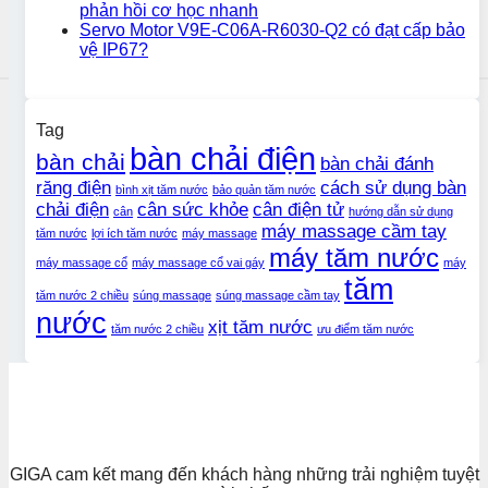
phản hồi cơ học nhanh
Servo Motor V9E-C06A-R6030-Q2 có đạt cấp bảo
vệ IP67?
Tag
bàn chải điện
bàn chải
bàn chải đánh
răng điện
cách sử dụng bàn
bình xịt tăm nước
bảo quản tăm nước
chải điện
cân sức khỏe
cân điện tử
cân
hướng dẫn sử dụng
máy massage cầm tay
tăm nước
lợi ích tăm nước
máy massage
máy tăm nước
máy massage cổ
máy massage cổ vai gáy
máy
tăm
tăm nước 2 chiều
súng massage
súng massage cầm tay
nước
xịt tăm nước
tăm nước 2 chiều
ưu điểm tăm nước
GIGA cam kết mang đến khách hàng những trải nghiệm tuyệt