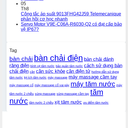
05
Th8
Công tắc áp suất 9013FHG42J59 Telemecanique
phản hồi cơ học nhanh
Servo Motor V9E-C06A-R6030-Q2 có đạt cấp bảo
vệ IP67?
Tag
bàn chải điện
bàn chải
bàn chải đánh
răng điện
cách sử dụng bàn
bình xịt tăm nước
bảo quản tăm nước
chải điện
cân sức khỏe
cân điện tử
cân
hướng dẫn sử dụng
máy massage cầm tay
tăm nước
lợi ích tăm nước
máy massage
máy tăm nước
máy massage cổ
máy massage cổ vai gáy
máy
tăm
tăm nước 2 chiều
súng massage
súng massage cầm tay
nước
xịt tăm nước
tăm nước 2 chiều
ưu điểm tăm nước