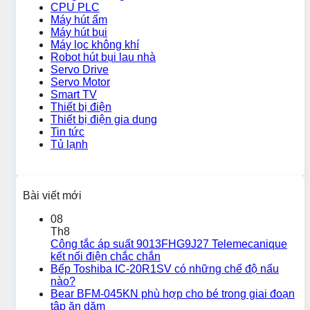
CPU PLC
Máy hút ẩm
Máy hút bụi
Máy lọc không khí
Robot hút bụi lau nhà
Servo Drive
Servo Motor
Smart TV
Thiết bị điện
Thiết bị điện gia dụng
Tin tức
Tủ lạnh
Bài viết mới
08
Th8
Công tắc áp suất 9013FHG9J27 Telemecanique
kết nối điện chắc chắn
Bếp Toshiba IC-20R1SV có những chế độ nấu
nào?
Bear BFM-045KN phù hợp cho bé trong giai đoạn
tập ăn dặm