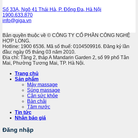
Số 33A, Ngõ 41 Thái Hà, P. Đống Đa, Hà Nội
1900.633.870
info@giga.vn
Bản quyền thuộc về © CÔNG TY CỔ PHẦN CÔNG NGHỆ
HỢP LONG.
Hotline: 1900 6536. Mã số thuế: 0104509916. Đăng ký lần
đầu: ngày 05 tháng 03 năm 2010.
Địa chỉ: Tầng 2, tháp A Mandarin Garden 2, số 99 phố Tân
Mai, Phường Tương Mai, TP. Hà Nội.
Trang chủ
Sản phẩm
Máy massage
Súng massage
Cân sức khỏe
Bàn chải
Tăm nước
Tin tức
Nhận báo giá
Đăng nhập