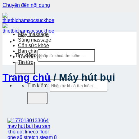
Chuyển đến nội dung
Máy massage
Súng massage
Cân sức khỏe
Bàn chải
Tìm kiếm:
Tăm nước
Tin tức
Trang chủ
/
Máy hút bụi
Tìm kiếm: