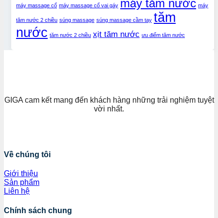
máy tăm nước
máy massage cổ
máy massage cổ vai gáy
máy
tăm
tăm nước 2 chiều
súng massage
súng massage cầm tay
nước
xịt tăm nước
tăm nước 2 chiều
ưu điểm tăm nước
GIGA cam kết mang đến khách hàng những trải nghiệm tuyệt
vời nhất.
Về chúng tôi
Giới thiệu
Sản phẩm
Liên hệ
Chính sách chung