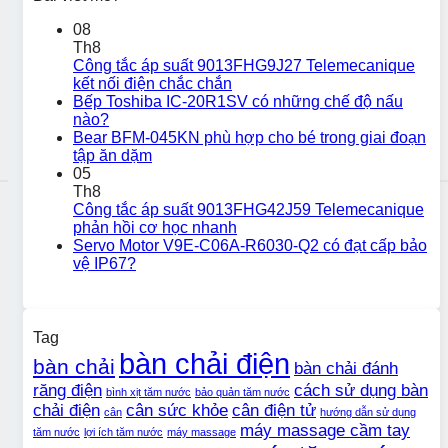
08
Th8
Công tắc áp suất 9013FHG9J27 Telemecanique
kết nối điện chắc chắn
Bếp Toshiba IC-20R1SV có những chế độ nấu
nào?
Bear BFM-045KN phù hợp cho bé trong giai đoạn
tập ăn dặm
05
Th8
Công tắc áp suất 9013FHG42J59 Telemecanique
phản hồi cơ học nhanh
Servo Motor V9E-C06A-R6030-Q2 có đạt cấp bảo
vệ IP67?
Tag
bàn chải điện
bàn chải
bàn chải đánh
răng điện
cách sử dụng bàn
bình xịt tăm nước
bảo quản tăm nước
chải điện
cân sức khỏe
cân điện tử
cân
hướng dẫn sử dụng
máy massage cầm tay
tăm nước
lợi ích tăm nước
máy massage