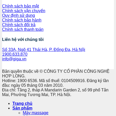
Chính sách bảo mật
Chính sách vận chuyển
Quy định sử dụng
Chính sách bảo hành
Chính sách đổi trả
Chính sách thanh toán
Liên hệ với chúng tôi
Số 33A, Ngõ 41 Thái Hà, P. Đống Đa, Hà Nội
1900.633.870
info@giga.vn
Bản quyền thuộc về © CÔNG TY CỔ PHẦN CÔNG NGHỆ
HỢP LONG.
Hotline: 1900 6536. Mã số thuế: 0104509916. Đăng ký lần
đầu: ngày 05 tháng 03 năm 2010.
Địa chỉ: Tầng 2, tháp A Mandarin Garden 2, số 99 phố Tân
Mai, Phường Tương Mai, TP. Hà Nội.
Trang chủ
Sản phẩm
Máy massage