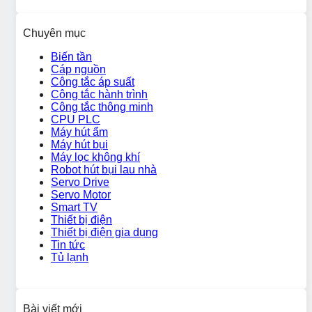
Chuyên mục
Biến tần
Cáp nguồn
Công tắc áp suất
Công tắc hành trình
Công tắc thông minh
CPU PLC
Máy hút ẩm
Máy hút bụi
Máy lọc không khí
Robot hút bụi lau nhà
Servo Drive
Servo Motor
Smart TV
Thiết bị điện
Thiết bị điện gia dụng
Tin tức
Tủ lạnh
Bài viết mới