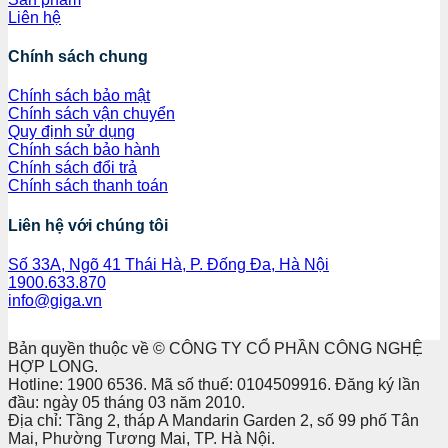
Liên hệ
Chính sách chung
Chính sách bảo mật
Chính sách vận chuyển
Quy định sử dụng
Chính sách bảo hành
Chính sách đổi trả
Chính sách thanh toán
Liên hệ với chúng tôi
Số 33A, Ngõ 41 Thái Hà, P. Đống Đa, Hà Nội
1900.633.870
info@giga.vn
Bản quyền thuộc về © CÔNG TY CỔ PHẦN CÔNG NGHỆ
HỢP LONG.
Hotline: 1900 6536. Mã số thuế: 0104509916. Đăng ký lần
đầu: ngày 05 tháng 03 năm 2010.
Địa chỉ: Tầng 2, tháp A Mandarin Garden 2, số 99 phố Tân
Mai, Phường Tương Mai, TP. Hà Nội.