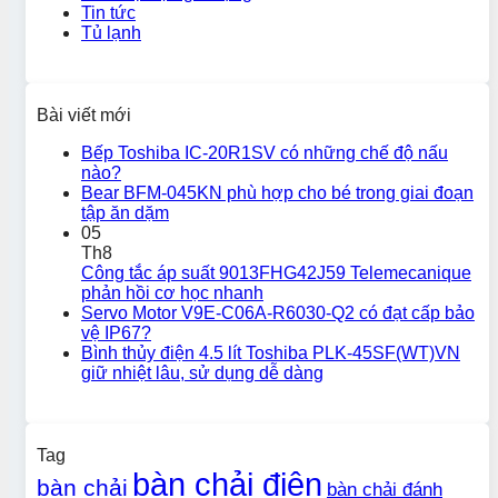
Tin tức
Tủ lạnh
Bài viết mới
Bếp Toshiba IC-20R1SV có những chế độ nấu
nào?
Bear BFM-045KN phù hợp cho bé trong giai đoạn
tập ăn dặm
05
Th8
Công tắc áp suất 9013FHG42J59 Telemecanique
phản hồi cơ học nhanh
Servo Motor V9E-C06A-R6030-Q2 có đạt cấp bảo
vệ IP67?
Bình thủy điện 4.5 lít Toshiba PLK-45SF(WT)VN
giữ nhiệt lâu, sử dụng dễ dàng
Tag
bàn chải điện
bàn chải
bàn chải đánh