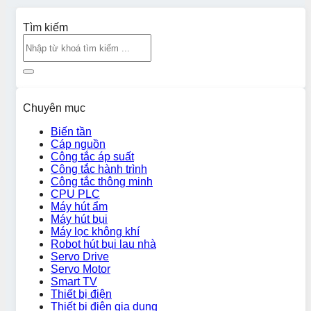
Tìm kiếm
Chuyên mục
Biến tần
Cáp nguồn
Công tắc áp suất
Công tắc hành trình
Công tắc thông minh
CPU PLC
Máy hút ẩm
Máy hút bụi
Máy lọc không khí
Robot hút bụi lau nhà
Servo Drive
Servo Motor
Smart TV
Thiết bị điện
Thiết bị điện gia dụng