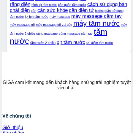
răng điện
cách sử dụng bàn
bình xịt tăm nước
bảo quản tăm nước
chải điện
cân sức khỏe
cân điện tử
cân
hướng dẫn sử dụng
máy massage cầm tay
tăm nước
lợi ích tăm nước
máy massage
máy tăm nước
máy massage cổ
máy massage cổ vai gáy
máy
tăm
tăm nước 2 chiều
súng massage
súng massage cầm tay
nước
xịt tăm nước
tăm nước 2 chiều
ưu điểm tăm nước
GIGA cam kết mang đến khách hàng những trải nghiệm tuyệt
vời nhất.
Về chúng tôi
Giới thiệu
Sản phẩm