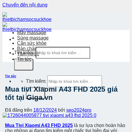
Chuyển đến nội dung
Máy massage
Súng massage
Cân sức khỏe
Bàn chải
Tìm kiếm:
Tăm nước
Tin tức
Tin tức
Tìm kiếm:
Mua tivi Xiaomi A43 FHD 2025 giá
tốt tại Giga.vn
Đã đăng trên
18/12/2024
bởi
seo2024pro
Mua Tivi Xiaomi A43 FHD 2025
là sự lựa chọn hoàn hảo
cho những ai đang tìm kiếm một chiếc tivi hiện đại với