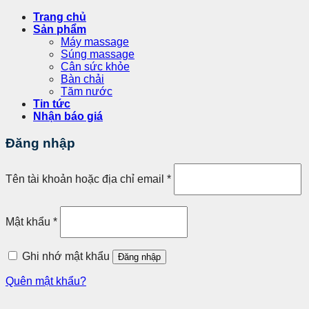
Trang chủ
Sản phẩm
Máy massage
Súng massage
Cân sức khỏe
Bàn chải
Tăm nước
Tin tức
Nhận báo giá
Đăng nhập
Tên tài khoản hoặc địa chỉ email
*
Mật khẩu
*
Ghi nhớ mật khẩu
Đăng nhập
Quên mật khẩu?