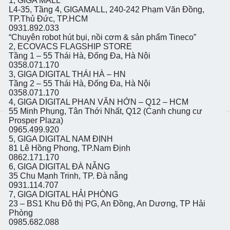
1, GIGA MALL
L4-35, Tầng 4, GIGAMALL, 240-242 Phạm Văn Đồng,
TP.Thủ Đức, TP.HCM
0931.892.033
“Chuyên robot hút bụi, nồi cơm & sản phẩm Tineco”
2, ECOVACS FLAGSHIP STORE
Tầng 1 – 55 Thái Hà, Đống Đa, Hà Nội
0358.071.170
3, GIGA DIGITAL THÁI HÀ – HN
Tầng 2 – 55 Thái Hà, Đống Đa, Hà Nội
0358.071.170
4, GIGA DIGITAL PHAN VĂN HỚN – Q12 – HCM
55 Minh Phụng, Tân Thới Nhất, Q12 (Cạnh chung cư
Prosper Plaza)
0965.499.920
5, GIGA DIGITAL NAM ĐỊNH
81 Lê Hồng Phong, TP.Nam Định
0862.171.170
6, GIGA DIGITAL ĐÀ NẴNG
35 Chu Mạnh Trinh, TP. Đà nẵng
0931.114.707
7, GIGA DIGITAL HẢI PHÒNG
23 – BS1 Khu Đô thị PG, An Đồng, An Dương, TP Hải
Phòng
0985.682.088