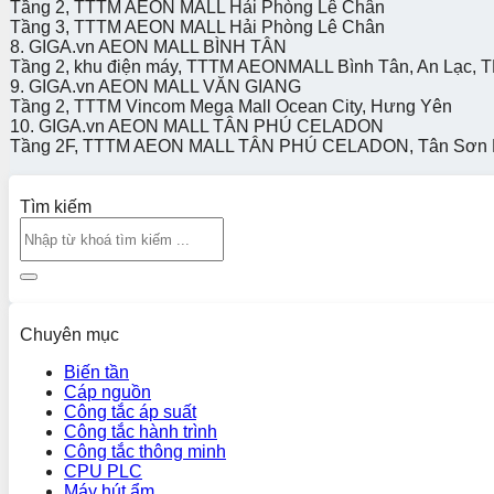
Tầng 2, TTTM AEON MALL Hải Phòng Lê Chân
Tầng 3, TTTM AEON MALL Hải Phòng Lê Chân
8. GIGA.vn AEON MALL BÌNH TÂN
Tầng 2, khu điện máy, TTTM AEONMALL Bình Tân, An Lạc, T
9. GIGA.vn AEON MALL VĂN GIANG
Tầng 2, TTTM Vincom Mega Mall Ocean City, Hưng Yên
10. GIGA.vn AEON MALL TÂN PHÚ CELADON
Tầng 2F, TTTM AEON MALL TÂN PHÚ CELADON, Tân Sơn Nh
Tìm kiếm
Chuyên mục
Biến tần
Cáp nguồn
Công tắc áp suất
Công tắc hành trình
Công tắc thông minh
CPU PLC
Máy hút ẩm