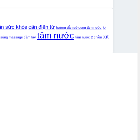
ân sức khỏe
cân điện tử
hướng dẫn sử dụng tăm nước
lợi
tăm nước
xịt
súng massage cầm tay
tăm nước 2 chiều