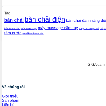
Tag
bàn chải điện
bàn chải
bàn chải đánh răng đi
máy massage cầm tay
ích tăm nước
máy massage
máy massage cổ
máy 
tăm nước
ưu điểm tăm nước
GIGA cam k
Về chúng tôi
Giới thiệu
Sản phẩm
Liên hệ