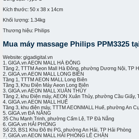
Kích thước: 50 x 38 x 14cm
Khối lượng: 1.34kg
Thương hiệu: Philips
Mua máy massage Philips PPM3325 tại
Website: gigadigital.vn
1. GIGA.vn AEON MALL HÀ ĐÔNG
Tầng 2, TTTM Aeon Mall Hà Đông, phường Dương Nội, TP H
2. GIGA.vn AEON MALL LONG BIÊN
Tầng 1, TTTM AEON MALL Long Biên
Tầng 3, Khu Điện Máy Aeon Long Biên
3. GIGA.vn AEON MALL XUÂN THỦY
Tầng 2, khu Điện máy, AEON Xuân Thủy, phường Cầu Giấy, 
4. GIGA.vn AEON MALL HUẾ
Tầng 3, khu điện máy, TTTM AEONMALL Huế, phường An C
5. GIGA.vn ĐÀ NẴNG
35 Chu Mạnh Trinh, phường Cẩm Lệ, TP Đà Nẵng
6. GIGA.vn HẢI PHÒNG
Số 23, BS1 Khu Đô thị PG, phường An Hải, TP Hải Phòng
7. GIGA.vn AEON MALL HẢI PHÒNG LÊ CHÂN