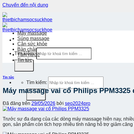
Chuyển đến nội dung
Máy massage
Súng massage
Cân sức khỏe
Bàn chải
Tìm kiếm:
Tăm nước
Tin tức
Tin tức
Tìm kiếm:
Máy massage vai cổ Philips PPM3325
Đã đăng trên
29/05/2026
bởi
seo2024pro
Trước sự đa dạng của các dòng máy massage hiện nay, nhi
gọn, sản phẩm còn tích hợp nhiều tính năng hỗ trợ giảm căng c