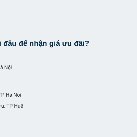
 đâu để nhận giá ưu đãi?
à Nội
TP Hà Nội
ựu, TP Huế