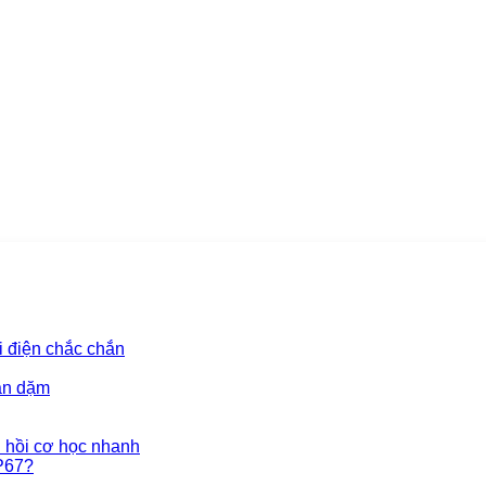
 điện chắc chắn
ăn dặm
 hồi cơ học nhanh
P67?