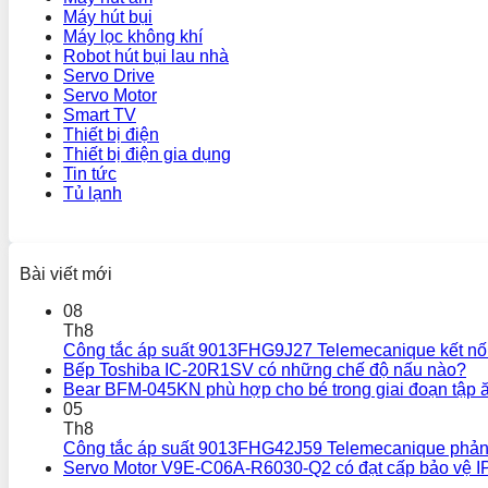
Máy hút bụi
Máy lọc không khí
Robot hút bụi lau nhà
Servo Drive
Servo Motor
Smart TV
Thiết bị điện
Thiết bị điện gia dụng
Tin tức
Tủ lạnh
Bài viết mới
08
Th8
Công tắc áp suất 9013FHG9J27 Telemecanique kết nối
Bếp Toshiba IC-20R1SV có những chế độ nấu nào?
Bear BFM-045KN phù hợp cho bé trong giai đoạn tập 
05
Th8
Công tắc áp suất 9013FHG42J59 Telemecanique phản
Servo Motor V9E-C06A-R6030-Q2 có đạt cấp bảo vệ I