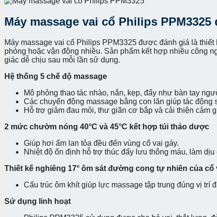
Máy massage vai cổ Philips PPM3325
Máy massage vai cổ Philips PPM3325 được đánh giá là thiết bị
phòng hoặc vận động nhiều. Sản phẩm kết hợp nhiều công nghệ
giác dễ chịu sau mỗi lần sử dụng.
Hệ thống 5 chế độ massage
Mô phỏng thao tác nhào, nắn, kẹp, đẩy như bàn tay ngườ
Các chuyển động massage bằng con lăn giúp tác động s
Hỗ trợ giảm đau mỏi, thư giãn cơ bắp và cải thiện cảm g
2 mức chườm nóng 40°C và 45°C kết hợp túi thảo dược
Giúp hơi ấm lan tỏa đều đến vùng cổ vai gáy.
Nhiệt độ ổn định hỗ trợ thúc đẩy lưu thông máu, làm dị
Thiết kế nghiêng 17° ôm sát đường cong tự nhiên của cổ 
Cấu trúc ôm khít giúp lực massage tập trung đúng vị trí 
Sử dụng linh hoạt