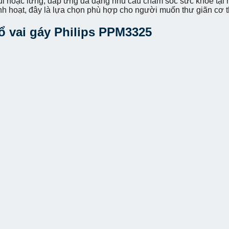
ùi hoặc lưng, đáp ứng đa dạng nhu cầu chăm sóc sức khỏe tại
linh hoạt, đây là lựa chọn phù hợp cho người muốn thư giãn cơ 
ổ vai gáy Philips PPM3325