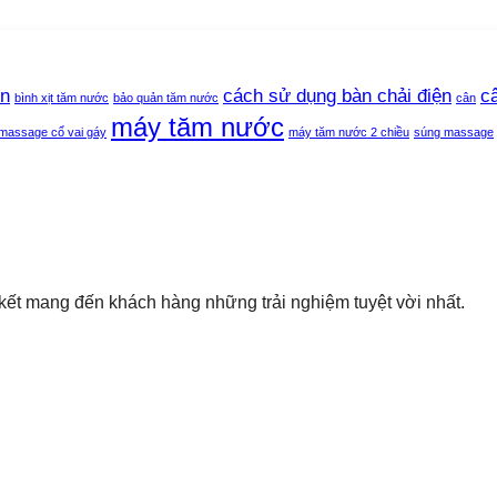
ện
cách sử dụng bàn chải điện
c
bình xịt tăm nước
bảo quản tăm nước
cân
máy tăm nước
massage cổ vai gáy
máy tăm nước 2 chiều
súng massage
ết mang đến khách hàng những trải nghiệm tuyệt vời nhất.