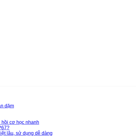
ăn dặm
 hồi cơ học nhanh
P67?
iệt lâu, sử dụng dễ dàng