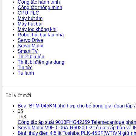
Công tắc hành trình
Công tắc thông minh
CPU PLC
Máy hút ẩm
Máy hút bụi
Máy lọc không khí
Robot hút bụi lau nhà
Servo Drive
Servo Motor
Smart TV
Thiết bị điện
Thiết bị điện gia dụng
Tin tức
Tủ lạnh
Bài viết mới
Bear BFM-045KN phù hợp cho bé trong giai đoạn tập 
05
Th8
Công tắc áp suất 9013FHG42J59 Telemecanique phản
Servo Motor V9E-C06A-R6030-Q2 có đạt cấp bảo vệ I
Bình thủy điện 4.5 lít Toshiba PLK-45SF(WT)VN giữ nh