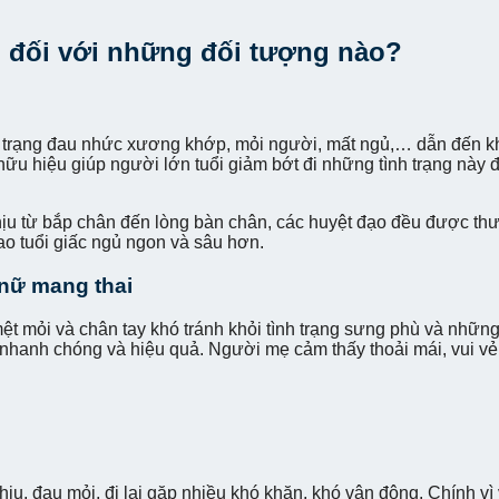
 đối với những đối tượng nào?
 trạng đau nhức xương khớp, mỏi người, mất ngủ,… dẫn đến khi
u hiệu giúp người lớn tuổi giảm bớt đi những tình trạng này đặ
chịu từ bắp chân đến lòng bàn chân, các huyệt đạo đều được th
o tuổi giấc ngủ ngon và sâu hơn.
 nữ mang thai
t mỏi và chân tay khó tránh khỏi tình trạng sưng phù và những
 nhanh chóng và hiệu quả. Người mẹ cảm thấy thoải mái, vui v
ịu, đau mỏi, đi lại gặp nhiều khó khăn, khó vận động. Chính v