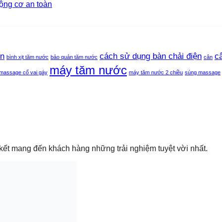
ộng cơ an toàn
ện
cách sử dụng bàn chải điện
c
bình xịt tăm nước
bảo quản tăm nước
cân
máy tăm nước
massage cổ vai gáy
máy tăm nước 2 chiều
súng massage
ết mang đến khách hàng những trải nghiệm tuyệt vời nhất.