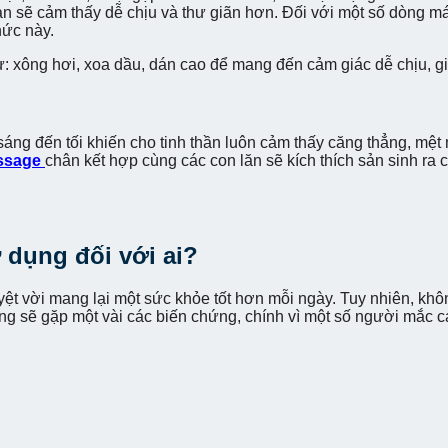
ạn sẽ cảm thấy dễ chịu và thư giãn hơn. Đối với một số dòng m
nhức này.
: xông hơi, xoa dầu, dán cao để mang đến cảm giác dễ chịu, gi
áng đến tối khiến cho tinh thần luôn cảm thấy căng thẳng, mệt m
ssage
chân kết hợp cùng các con lăn sẽ kích thích sản sinh ra
dụng đối với ai?
yệt vời mang lại một sức khỏe tốt hơn mỗi ngày. Tuy nhiên, khô
g sẽ gặp một vài các biến chứng, chính vì một số người mắc 