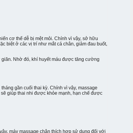
ến cơ thể dễ bị mệt mỏi. Chính vì vậy, sở hữu
c biệt ở các vị trí như mắt cá chân, giảm đau buốt,
ư giãn. Nhờ đó, khí huyết máu được tăng cường
 tháng gần cuối thai kỳ. Chính vì vậy, massage
ẻ sẽ giúp thai nhi được khỏe mạnh, hạn chế được
ì vậy, máy massage chân thích hợp sử dụng đối với