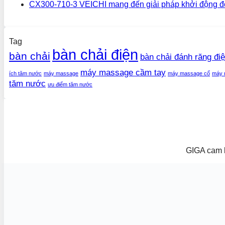
CX300-710-3 VEICHI mang đến giải pháp khởi động đ
Tag
bàn chải điện
bàn chải
bàn chải đánh răng đi
máy massage cầm tay
ích tăm nước
máy massage
máy massage cổ
máy 
tăm nước
ưu điểm tăm nước
GIGA cam k