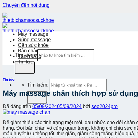
Chuyển đến nội dung
Máy massage
Súng massage
Cân sức khỏe
Bàn chải
Tìm kiếm:
Tăm nước
Tin tức
Tin tức
Tìm kiếm:
Máy massage chân thích hợp sử dụng
Đã đăng trên
05/09/2024
05/09/2024
bởi
seo2024pro
Để giảm thiểu các tình trạng mệt mỏi, đau nhức cho đôi chân
hàng. Đôi bàn chân vô cùng quan trọng, không chỉ chịu sức 
máu huyết lưu thông tốt, thư giãn, giảm căng thẳng hiệu quả