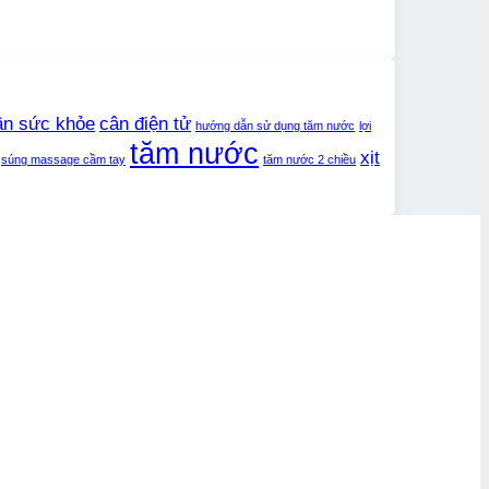
ân sức khỏe
cân điện tử
hướng dẫn sử dụng tăm nước
lợi
tăm nước
xịt
súng massage cầm tay
tăm nước 2 chiều