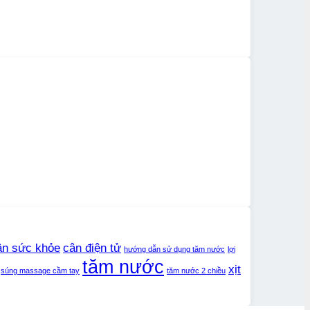
ân sức khỏe
cân điện tử
hướng dẫn sử dụng tăm nước
lợi
tăm nước
xịt
súng massage cầm tay
tăm nước 2 chiều