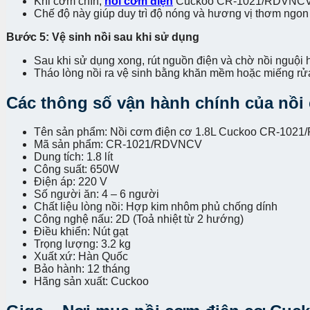
Khi cơm chín,
nồi cơm điện
Cuckoo CR-1021/RDVNCV s
Chế độ này giúp duy trì độ nóng và hương vị thơm ngo
Bước 5: Vệ sinh nồi sau khi sử dụng
Sau khi sử dụng xong, rút nguồn điện và chờ nồi nguội 
Tháo lòng nồi ra vệ sinh bằng khăn mềm hoặc miếng rử
Các thông số vận hành chính của nồ
Tên sản phẩm: Nồi cơm điện cơ 1.8L Cuckoo CR-102
Mã sản phẩm: CR-1021/RDVNCV
Dung tích: 1.8 lít
Công suất: 650W
Điện áp: 220 V
Số người ăn: 4 – 6 người
Chất liệu lòng nồi: Hợp kim nhôm phủ chống dính
Công nghệ nấu: 2D (Toả nhiệt từ 2 hướng)
Điều khiển: Nút gạt
Trọng lượng: 3.2 kg
Xuất xứ: Hàn Quốc
Bảo hành: 12 tháng
Hãng sản xuất: Cuckoo