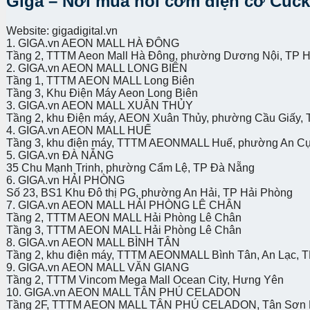
Giga – Nơi mua nồi cơm điện cơ Cuck
Website: gigadigital.vn
1. GIGA.vn AEON MALL HÀ ĐÔNG
Tầng 2, TTTM Aeon Mall Hà Đông, phường Dương Nội, TP H
2. GIGA.vn AEON MALL LONG BIÊN
Tầng 1, TTTM AEON MALL Long Biên
Tầng 3, Khu Điện Máy Aeon Long Biên
3. GIGA.vn AEON MALL XUÂN THỦY
Tầng 2, khu Điện máy, AEON Xuân Thủy, phường Cầu Giấy, 
4. GIGA.vn AEON MALL HUẾ
Tầng 3, khu điện máy, TTTM AEONMALL Huế, phường An C
5. GIGA.vn ĐÀ NẴNG
35 Chu Mạnh Trinh, phường Cẩm Lệ, TP Đà Nẵng
6. GIGA.vn HẢI PHÒNG
Số 23, BS1 Khu Đô thị PG, phường An Hải, TP Hải Phòng
7. GIGA.vn AEON MALL HẢI PHÒNG LÊ CHÂN
Tầng 2, TTTM AEON MALL Hải Phòng Lê Chân
Tầng 3, TTTM AEON MALL Hải Phòng Lê Chân
8. GIGA.vn AEON MALL BÌNH TÂN
Tầng 2, khu điện máy, TTTM AEONMALL Bình Tân, An Lạc, T
9. GIGA.vn AEON MALL VĂN GIANG
Tầng 2, TTTM Vincom Mega Mall Ocean City, Hưng Yên
10. GIGA.vn AEON MALL TÂN PHÚ CELADON
Tầng 2F, TTTM AEON MALL TÂN PHÚ CELADON, Tân Sơn Nh