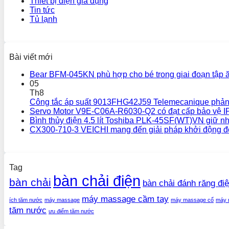
Thiết bị điện gia dụng
Tin tức
Tủ lạnh
Bài viết mới
Bear BFM-045KN phù hợp cho bé trong giai đoạn tập 
05
Th8
Công tắc áp suất 9013FHG42J59 Telemecanique phản
Servo Motor V9E-C06A-R6030-Q2 có đạt cấp bảo vệ I
Bình thủy điện 4.5 lít Toshiba PLK-45SF(WT)VN giữ nh
CX300-710-3 VEICHI mang đến giải pháp khởi động đ
Tag
bàn chải điện
bàn chải
bàn chải đánh răng đi
máy massage cầm tay
ích tăm nước
máy massage
máy massage cổ
máy 
tăm nước
ưu điểm tăm nước