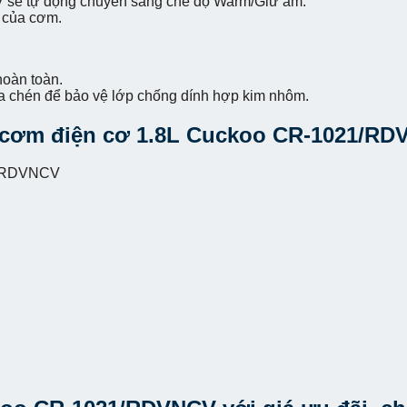
ẽ tự động chuyển sang chế độ Warm/Giữ ấm.
n của cơm.
hoàn toàn.
a chén để bảo vệ lớp chống dính hợp kim nhôm.
i cơm điện cơ 1.8L Cuckoo CR-1021/R
1/RDVNCV