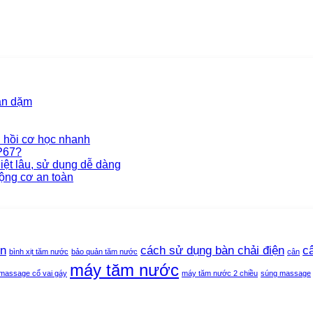
ăn dặm
 hồi cơ học nhanh
P67?
iệt lâu, sử dụng dễ dàng
ộng cơ an toàn
ện
cách sử dụng bàn chải điện
c
bình xịt tăm nước
bảo quản tăm nước
cân
máy tăm nước
massage cổ vai gáy
máy tăm nước 2 chiều
súng massage