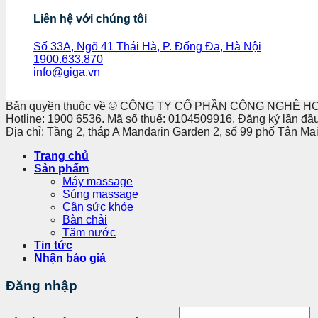
Liên hệ với chúng tôi
Số 33A, Ngõ 41 Thái Hà, P. Đống Đa, Hà Nội
1900.633.870
info@giga.vn
Bản quyền thuộc về © CÔNG TY CỔ PHẦN CÔNG NGHỆ H
Hotline: 1900 6536. Mã số thuế: 0104509916. Đăng ký lần đầ
Địa chỉ: Tầng 2, tháp A Mandarin Garden 2, số 99 phố Tân M
Trang chủ
Sản phẩm
Máy massage
Súng massage
Cân sức khỏe
Bàn chải
Tăm nước
Tin tức
Nhận báo giá
Đăng nhập