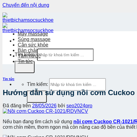
Chuyển đến nội dung
Máy massage
Súng massage
Cân sức khỏe
Bàn chải
Tìm kiếm:
Tăm nước
Tin tức
Tin tức
Tìm kiếm:
Hướng dẫn sử dụng nồi cơm Cuckoo
Đã đăng trên
28/05/2026
bởi
seo2024pro
Nếu bạn đang tìm cách sử dụng
nồi cơm Cuckoo CR-1021
cơm chín mềm, thơm ngon mà còn nâng cao độ bền của thiết