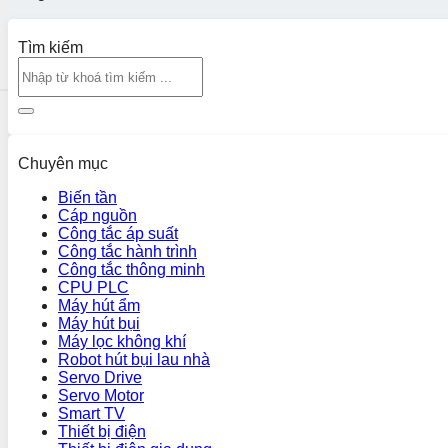
Tìm kiếm
Chuyên mục
Biến tần
Cáp nguồn
Công tắc áp suất
Công tắc hành trình
Công tắc thông minh
CPU PLC
Máy hút ẩm
Máy hút bụi
Máy lọc không khí
Robot hút bụi lau nhà
Servo Drive
Servo Motor
Smart TV
Thiết bị điện