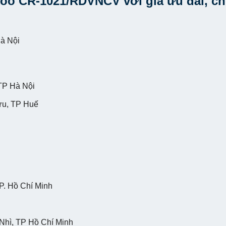
oo CR-1021/RDVNCV với giá ưu đãi, c
à Nội
TP Hà Nội
ựu, TP Huế
P. Hồ Chí Minh
ì, TP Hồ Chí Minh