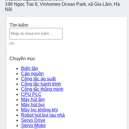
198 Ngọc Trai 6, Vinhomes Ocean Park, xã Gia Lâm, Hà
Nội
Tìm kiếm
Chuyên mục
Biến tần
Cáp nguồn
Công tắc áp suất
Công tắc hành trình
Công tắc thông minh
CPU PLC
Máy hút ẩm
Máy hút bụi
Máy lọc không khí
Robot hút bụi lau nhà
Servo Drive
Servo Motor