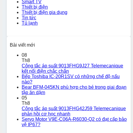
Smart TV
Thiết bị điện
Thiết bị điện gia dụng
Tin tức
Tủ lạnh
Bài viết mới
08
Th8
Công tắc áp suất 9013FHG9J27 Telemecanique
kết nối điện chắc chắn
Bếp Toshiba IC-20R1SV có những chế độ nấu
nào?
Bear BFM-045KN phù hợp cho bé trong giai đoạn
tập ăn dặm
05
Th8
Công tắc áp suất 9013FHG42J59 Telemecanique
phản hồi cơ học nhanh
Servo Motor V9E-C06A-R6030-Q2 có đạt cấp bảo
vệ IP67?