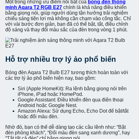
Một trong những ưu điểm nổi bật của
bóng đèn thông
minh Aqara T2 RGB E27
chính là khả năng điều khiển
bằng giọng nói, giúp người dùng tận hưởng trải nghiệm
chiếu sáng tiện lợi mà không cần chạm vào công tắc. Chỉ
với vài bước đơn giản, bạn đã có thể bật, tắt, điều chỉnh
độ sáng và thay đổi màu sắc của đèn trong vòng 1 phút.
Hỗ trợ nhiều trợ lý ảo phổ biến
Bóng đèn Aqara T2 Bulb E27 tương thích hoàn toàn với
các trợ lý ảo phổ biến hiện nay, bao gồm:
Siri (Apple HomeKit): Ra lệnh bằng giọng nói trên
iPhone, iPad hoặc HomePod.
Google Assistant: Điều khiển đèn qua điện thoại
Android hoặc Google Nest.
Amazon Alexa: Sử dụng Echo, Echo Dot để bật/tắt
hoặc đổi màu đèn.
Nhờ đó, bạn có thể dễ dàng tạo các câu lệnh như: “Bật
đèn phòng khách”, “Đổi màu đèn sang xanh dương”, hay
“Tắt tất cả đèn” chỉ bằng giọng nói.