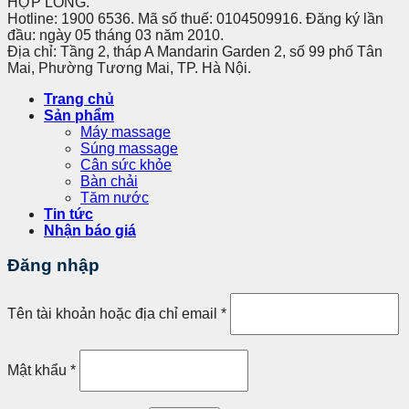
HỢP LONG.
Hotline: 1900 6536. Mã số thuế: 0104509916. Đăng ký lần
đầu: ngày 05 tháng 03 năm 2010.
Địa chỉ: Tầng 2, tháp A Mandarin Garden 2, số 99 phố Tân
Mai, Phường Tương Mai, TP. Hà Nội.
Trang chủ
Sản phẩm
Máy massage
Súng massage
Cân sức khỏe
Bàn chải
Tăm nước
Tin tức
Nhận báo giá
Đăng nhập
Tên tài khoản hoặc địa chỉ email
*
Mật khẩu
*