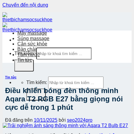
Chuyển đến nội dung
Máy massage
Súng massage
Cân sức khỏe
Bàn chải
Tìm kiếm:
Tăm nước
Tin tức
Tin tức
Tìm kiếm:
Điều khiển bóng đèn thông minh
Aqara T2 RGB E27 bằng giọng nói
cực dễ trong 1 phút
Đã đăng trên
10/11/2025
bởi
seo2024pro