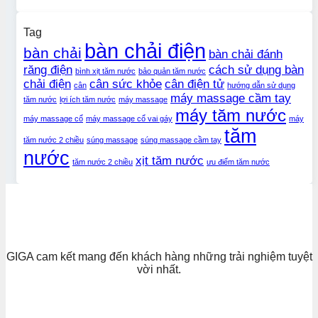
Tag
bàn chải điện
bàn chải
bàn chải đánh
răng điện
cách sử dụng bàn
bình xịt tăm nước
bảo quản tăm nước
chải điện
cân sức khỏe
cân điện tử
cân
hướng dẫn sử dụng
máy massage cầm tay
tăm nước
lợi ích tăm nước
máy massage
máy tăm nước
máy massage cổ
máy massage cổ vai gáy
máy
tăm
tăm nước 2 chiều
súng massage
súng massage cầm tay
nước
xịt tăm nước
tăm nước 2 chiều
ưu điểm tăm nước
GIGA cam kết mang đến khách hàng những trải nghiệm tuyệt
vời nhất.