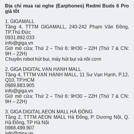
Địa chỉ mua rai nghe (Earphones) Redmi Buds 6 Pro
giá tốt
1. GIGAMALL
Tầng 4, TTTM GIGAMALL, 240-242 Phạm Văn Đồng,
TP.Thủ Đức
0931.892.033
info@giga.vn
Giờ mở cửa: Thứ 2 – Thứ 6: 9H30 – 22H (Thứ 7 & CN:
9H – 22H)
Chuyên robot hút bụi, máy hút bụi và nồi cơm
2. GIGA DIGITAL VẠN HẠNH MALL
Tầng 4, TTTM VẠN HẠNH MALL, 11 Sư Vạn Hạnh, P.12,
Q10, TP.HCM
0989.883.905
info@giga.vn
Giờ mở cửa: Thứ 2 – Thứ 6: 9H30 – 22H (Thứ 7 & CN:
9H – 22H)
3. GIGA DIGITAL AEON MALL HÀ ĐÔNG
Tầng 2, TTTM AEON MALL Hà Đông, P. Dương Nội, Q.
Hà Đông, TP Hà Nội
0968.499.907
info@giga.vn