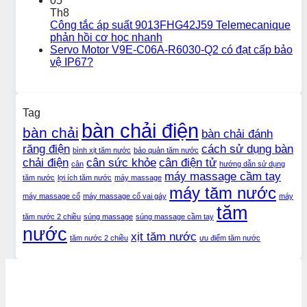
05
Th8
Công tắc áp suất 9013FHG42J59 Telemecanique
phản hồi cơ học nhanh
Servo Motor V9E-C06A-R6030-Q2 có đạt cấp bảo
vệ IP67?
Tag
bàn chải điện
bàn chải
bàn chải đánh
răng điện
cách sử dụng bàn
bình xịt tăm nước
bảo quản tăm nước
chải điện
cân sức khỏe
cân điện tử
cân
hướng dẫn sử dụng
máy massage cầm tay
tăm nước
lợi ích tăm nước
máy massage
máy tăm nước
máy massage cổ
máy massage cổ vai gáy
máy
tăm
tăm nước 2 chiều
súng massage
súng massage cầm tay
nước
xịt tăm nước
tăm nước 2 chiều
ưu điểm tăm nước