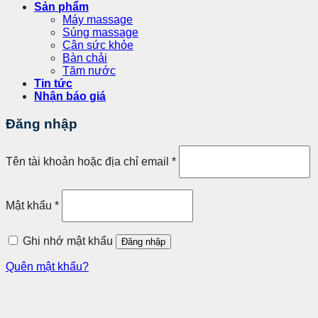
Sản phẩm
Máy massage
Súng massage
Cân sức khỏe
Bàn chải
Tăm nước
Tin tức
Nhận báo giá
Đăng nhập
Tên tài khoản hoặc địa chỉ email
*
Mật khẩu
*
Ghi nhớ mật khẩu
Đăng nhập
Quên mật khẩu?