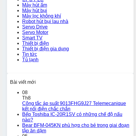
Máy hút ẩm
Máy hút bụi
Máy lọc không khí
Robot hút bụi lau nhà
Servo Drive
Servo Motor
Smart TV
Thiết bị điện
Thiết bị điện gia dụng
Tin tức
Tủ lạnh
Bài viết mới
08
Th8
Công tắc áp suất 9013FHG9J27 Telemecanique
kết nối điện chắc chắn
Bếp Toshiba IC-20R1SV có những chế độ nấu
nào?
Bear BFM-045KN phù hợp cho bé trong giai đoạn
tập ăn dặm