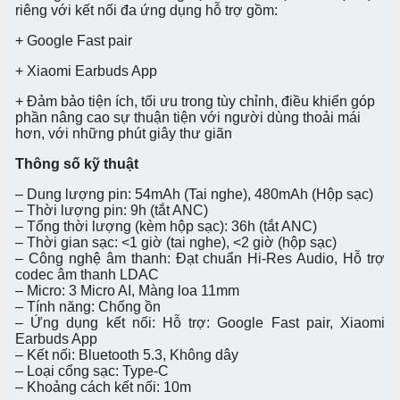
riêng với kết nối đa ứng dụng hỗ trợ gồm:
+ Google Fast pair
+ Xiaomi Earbuds App
+ Đảm bảo tiện ích, tối ưu trong tùy chỉnh, điều khiển góp
phần nâng cao sự thuận tiện với người dùng thoải mái
hơn, với những phút giây thư giãn
Thông số kỹ thuật
– Dung lượng pin: 54mAh (Tai nghe), 480mAh (Hộp sạc)
– Thời lượng pin: 9h (tắt ANC)
– Tổng thời lượng (kèm hộp sạc): 36h (tắt ANC)
– Thời gian sạc: <1 giờ (tai nghe), <2 giờ (hộp sạc)
– Công nghệ âm thanh: Đạt chuẩn Hi-Res Audio, Hỗ trợ
codec âm thanh LDAC
– Micro: 3 Micro AI, Màng loa 11mm
– Tính năng: Chống ồn
– Ứng dụng kết nối: Hỗ trợ: Google Fast pair, Xiaomi
Earbuds App
– Kết nối: Bluetooth 5.3, Không dây
– Loại cổng sạc: Type-C
– Khoảng cách kết nối: 10m