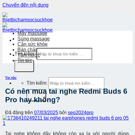
Chuyển đến nội dung
Máy massage
Súng massage
Cân sức khỏe
Bàn chải
Tìm kiếm:
Tăm nước
Tin tức
Tin tức
Tìm kiếm:
Có nên mua tai nghe Redmi Buds 6
Pro hay không?
Đã đăng trên
07/03/2025
bởi
seo2024pro
Tai nghe không dây không còn xa lạ với người dùng,