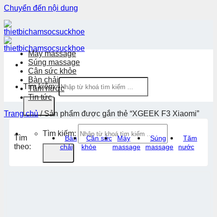
Chuyển đến nội dung
Máy massage
Súng massage
Cân sức khỏe
Bàn chải
Tìm kiếm:
Tăm nước
Tin tức
Trang chủ
/
Sản phẩm được gắn thẻ “XGEEK F3 Xiaomi”
Tìm kiếm:
Tìm
Bàn
Cân sức
Máy
Súng
Tăm
theo:
chải
khỏe
massage
massage
nước