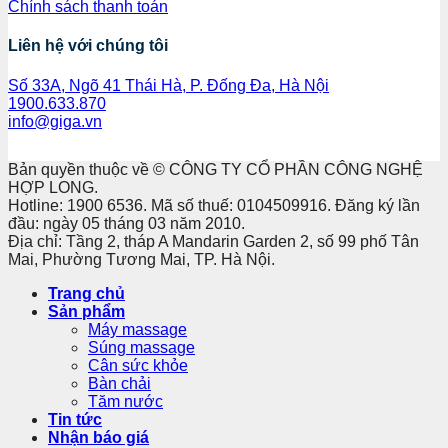
Chính sách thanh toán
Liên hệ với chúng tôi
Số 33A, Ngõ 41 Thái Hà, P. Đống Đa, Hà Nội
1900.633.870
info@giga.vn
Bản quyền thuộc về © CÔNG TY CỔ PHẦN CÔNG NGHỆ
HỢP LONG.
Hotline: 1900 6536. Mã số thuế: 0104509916. Đăng ký lần
đầu: ngày 05 tháng 03 năm 2010.
Địa chỉ: Tầng 2, tháp A Mandarin Garden 2, số 99 phố Tân
Mai, Phường Tương Mai, TP. Hà Nội.
Trang chủ
Sản phẩm
Máy massage
Súng massage
Cân sức khỏe
Bàn chải
Tăm nước
Tin tức
Nhận báo giá