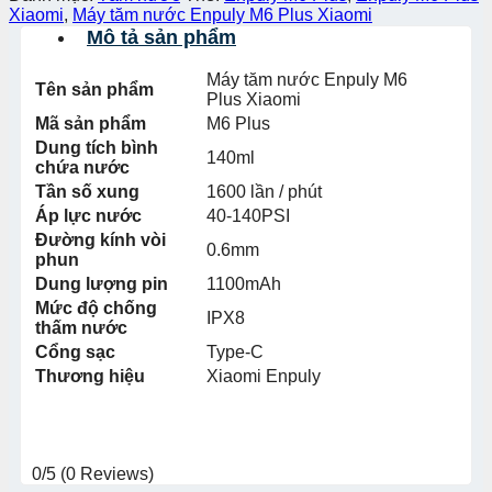
Xiaomi
,
Máy tăm nước Enpuly M6 Plus Xiaomi
Mô tả sản phẩm
Máy tăm nước Enpuly M6
Tên sản phẩm
Plus Xiaomi
Mã sản phẩm
M6 Plus
Dung tích bình
140ml
chứa nước
Tần số xung
1600 lần / phút
Áp lực nước
40-140PSI
Đường kính vòi
0.6mm
phun
Dung lượng pin
1100mAh
Mức độ chống
IPX8
thấm nước
Cổng sạc
Type-C
Thương hiệu
Xiaomi Enpuly
0/5
(0 Reviews)