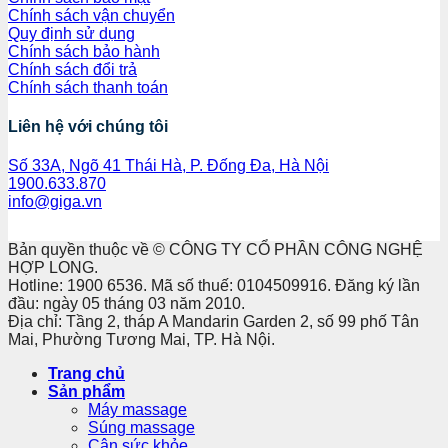
Chính sách vận chuyển
Quy định sử dụng
Chính sách bảo hành
Chính sách đổi trả
Chính sách thanh toán
Liên hệ với chúng tôi
Số 33A, Ngõ 41 Thái Hà, P. Đống Đa, Hà Nội
1900.633.870
info@giga.vn
Bản quyền thuộc về © CÔNG TY CỔ PHẦN CÔNG NGHỆ
HỢP LONG.
Hotline: 1900 6536. Mã số thuế: 0104509916. Đăng ký lần
đầu: ngày 05 tháng 03 năm 2010.
Địa chỉ: Tầng 2, tháp A Mandarin Garden 2, số 99 phố Tân
Mai, Phường Tương Mai, TP. Hà Nội.
Trang chủ
Sản phẩm
Máy massage
Súng massage
Cân sức khỏe