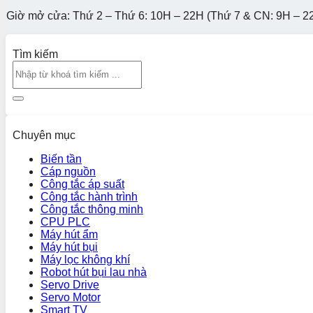
Giờ mở cửa: Thứ 2 – Thứ 6: 10H – 22H (Thứ 7 & CN: 9H – 2
Tìm kiếm
Chuyên mục
Biến tần
Cáp nguồn
Công tắc áp suất
Công tắc hành trình
Công tắc thông minh
CPU PLC
Máy hút ẩm
Máy hút bụi
Máy lọc không khí
Robot hút bụi lau nhà
Servo Drive
Servo Motor
Smart TV