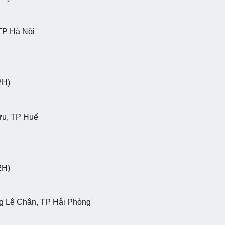
TP Hà Nội
2H)
ựu, TP Huế
2H)
g Lê Chân, TP Hải Phòng