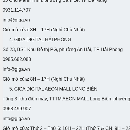
35 Chu Mạnh Trinh, phường Cẩm Lệ, TP Đà Nẵng
0931.114.707
info@giga.vn
Giờ mở cửa: 8H – 17H (Nghỉ Chủ Nhật)
GIGA DIGITAL HẢI PHÒNG
Số 23, BS1 Khu Đô thị PG, phường An Hải, TP Hải Phòng
0985.682.088
info@giga.vn
Giờ mở cửa: 8H – 17H (Nghỉ Chủ Nhật)
GIGA DIGITAL AEON MALL LONG BIÊN
Tầng 3, khu điện máy, TTTM AEON MALL Long Biên, phường
0968.499.907
info@giga.vn
Giờ mở cửa: Thứ 2 – Thứ 6: 10H – 22H (Thứ 7 & CN: 9H – 2