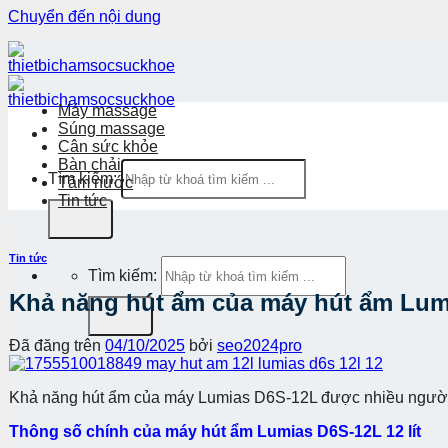
Chuyển đến nội dung
Máy massage
Súng massage
Cân sức khỏe
Bàn chải
Tìm kiếm:
Tăm nước
Tin tức
Tin tức
Tìm kiếm:
Khả năng hút ẩm của máy hút ẩm Lum
Đã đăng trên
04/10/2025
bởi
seo2024pro
Khả năng hút ẩm của máy
Lumias D6S-12L được nhiều người 
Thông số chính của máy hút ẩm Lumias D6S-12L 12 lít