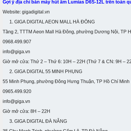
Gợi ý địa chỉ bán máy hút ẩm Lumias D6S-12L trên toàn 
Website: gigadigital.vn
GIGA DIGITAL AEON MALL HÀ ĐÔNG
Tầng 2, TTTM Aeon Mall Hà Đông, phường Dương Nội, TP H
0968.499.907
info@giga.vn
Giờ mở cửa: Thứ 2 – Thứ 6: 10H – 22H (Thứ 7 & CN: 9H – 2
GIGA DIGITAL 55 MINH PHỤNG
55 Minh Phụng, phường Đông Hưng Thuận, TP Hồ Chí Minh
0965.499.920
info@giga.vn
Giờ mở cửa: 8H – 22H
GIGA DIGITAL ĐÀ NẴNG