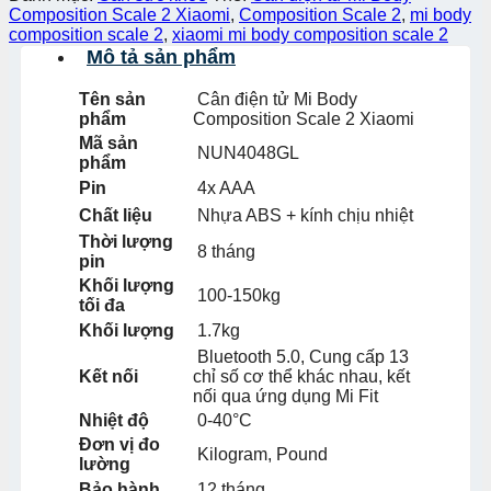
Composition Scale 2 Xiaomi
,
Composition Scale 2
,
mi body
composition scale 2
,
xiaomi mi body composition scale 2
Mô tả sản phẩm
Tên sản
Cân điện tử Mi Body
phẩm
Composition Scale 2 Xiaomi
Mã sản
NUN4048GL
phẩm
Pin
4x AAA
Chất liệu
Nhựa ABS + kính chịu nhiệt
Thời lượng
8 tháng
pin
Khối lượng
100-150kg
tối đa
Khối lượng
1.7kg
Bluetooth 5.0, Cung cấp 13
Kết nối
chỉ số cơ thể khác nhau, kết
nối qua ứng dụng Mi Fit
Nhiệt độ
0-40°C
Đơn vị đo
Kilogram, Pound
lường
Bảo hành
12 tháng