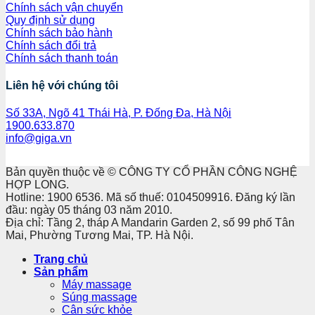
Chính sách vận chuyển
Quy định sử dụng
Chính sách bảo hành
Chính sách đổi trả
Chính sách thanh toán
Liên hệ với chúng tôi
Số 33A, Ngõ 41 Thái Hà, P. Đống Đa, Hà Nội
1900.633.870
info@giga.vn
Bản quyền thuộc về © CÔNG TY CỔ PHẦN CÔNG NGHỆ
HỢP LONG.
Hotline: 1900 6536. Mã số thuế: 0104509916. Đăng ký lần
đầu: ngày 05 tháng 03 năm 2010.
Địa chỉ: Tầng 2, tháp A Mandarin Garden 2, số 99 phố Tân
Mai, Phường Tương Mai, TP. Hà Nội.
Trang chủ
Sản phẩm
Máy massage
Súng massage
Cân sức khỏe