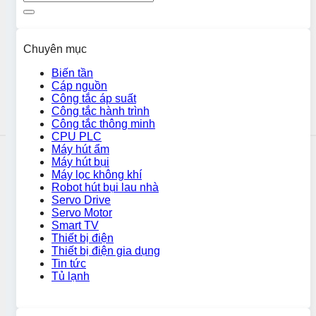
Chuyên mục
Biến tần
Cáp nguồn
Công tắc áp suất
Công tắc hành trình
Công tắc thông minh
CPU PLC
Máy hút ẩm
Máy hút bụi
Máy lọc không khí
Robot hút bụi lau nhà
Servo Drive
Servo Motor
Smart TV
Thiết bị điện
Thiết bị điện gia dụng
Tin tức
Tủ lạnh