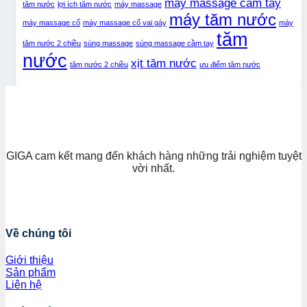
máy massage cầm tay
tăm nước
lợi ích tăm nước
máy massage
máy tăm nước
máy massage cổ
máy massage cổ vai gáy
máy
tăm
tăm nước 2 chiều
súng massage
súng massage cầm tay
nước
xịt tăm nước
tăm nước 2 chiều
ưu điểm tăm nước
GIGA cam kết mang đến khách hàng những trải nghiệm tuyệt
vời nhất.
Về chúng tôi
Giới thiệu
Sản phẩm
Liên hệ