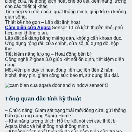
Đóng cửa, hệ thống kích hoạt chế độ tiết kiệm năng lượng
cho các thiết bị khác.
Tích hợp với điều hòa, quạt thông minh, giúp tối ưu không
gian sống.
Thiết kế nhỏ gọn – Lắp đặt linh hoạt
Cảm biến cửa Aqara
Sensor T1 có kích thước nhỏ, phù
hợp mọi không gian.
Lắp đặt dễ dàng bằng miếng dán, không cần khoan đục.
Ứng dụng rộng rãi: cửa chính, cửa sổ, tủ đựng đồ, hộp
thư.
Tiết kiệm năng lượng – Hoạt động bền bỉ
Công nghệ Zigbee 3.0 giúp kết nối ổn định, tiết kiệm điện
năng.
Một viên pin duy trì hoạt động liên tục lên đến 2 năm.
Ít phải thay pin, giảm công sức bảo trì, sử dụng lâu dài.
Tổng quan đặc tính kỹ thuật
– Chức năng: Giám sát trạng thái mở/đóng cửa, gửi thông
báo qua ứng dụng Aqara Home.
– Khả năng tương thích: Hỗ trợ kết nối với các thiết bị
Aqara khác và hệ thống nhà thông minh.
– Khoảng cách phát hiện tối đa của cảm biến cửa Aqara