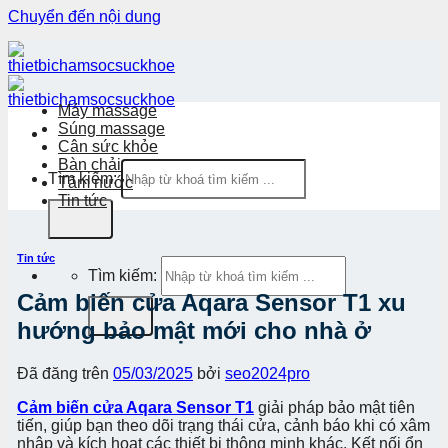
Chuyển đến nội dung
Máy massage
Súng massage
Cân sức khỏe
Bàn chải
Tìm kiếm:
Tăm nước
Tin tức
Tin tức
Tìm kiếm:
Cảm biến cửa Aqara Sensor T1 xu
hướng bảo mật mới cho nhà ở
Đã đăng trên
05/03/2025
bởi
seo2024pro
Cảm biến cửa Aqara Sensor T1
giải pháp bảo mật tiên
tiến, giúp bạn theo dõi trạng thái cửa, cảnh báo khi có xâm
nhập và kích hoạt các thiết bị thông minh khác. Kết nối ổn