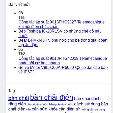
Bài viết mới
08
Th8
Công tắc áp suất 9013FHG9J27 Telemecanique
kết nối điện chắc chắn
Bếp Toshiba IC-20R1SV có những chế độ nấu
nào?
Bear BFM-045KN phù hợp cho bé trong giai đoạn
tập ăn dặm
05
Th8
Công tắc áp suất 9013FHG42J59 Telemecanique
phản hồi cơ học nhanh
Servo Motor V9E-C06A-R6030-Q2 có đạt cấp bảo
vệ IP67?
Tag
bàn chải điện
bàn chải
bàn chải đánh
răng điện
cách sử dụng bàn
bình xịt tăm nước
bảo quản tăm nước
chải điện
cân sức khỏe
cân điện tử
cân
hướng dẫn sử dụng