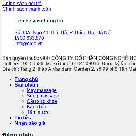
Chính sách đổi trả
Chính sách thanh toán
Liên hệ với chúng tôi
Số 33A, Ngõ 41 Thái Hà, P. Đống Đa, Hà Nội
1900.633.870
info@giga.vn
Bản quyền thuộc về © CÔNG TY CỔ PHẦN CÔNG NGHỆ H
Hotline: 1900 6536. Mã số thuế: 0104509916. Đăng ký lần đầ
Địa chỉ: Tầng 2, tháp A Mandarin Garden 2, số 99 phố Tân M
Trang chủ
Sản phẩm
Máy massage
Súng massage
Cân sức khỏe
Bàn chải
Tăm nước
Tin tức
Nhận báo giá
Đăng nhập