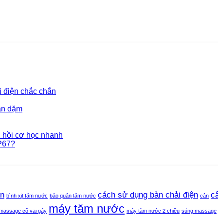
 điện chắc chắn
ăn dặm
 hồi cơ học nhanh
P67?
ện
cách sử dụng bàn chải điện
c
bình xịt tăm nước
bảo quản tăm nước
cân
máy tăm nước
massage cổ vai gáy
máy tăm nước 2 chiều
súng massage