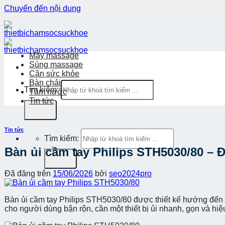
Chuyển đến nội dung
Máy massage
Súng massage
Cân sức khỏe
Bàn chải
Tìm kiếm:
Tăm nước
Tin tức
Tin tức
Tìm kiếm:
Bàn ủi cầm tay Philips STH5030/80 – 
Đã đăng trên
15/06/2026
bởi
seo2024pro
Bàn ủi cầm tay Philips STH5030/80 được thiết kế hướng đến sự
cho người dùng bận rộn, cần một thiết bị ủi nhanh, gọn và hiệ