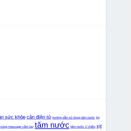
ân sức khỏe
cân điện tử
hướng dẫn sử dụng tăm nước
lợi
tăm nước
xịt
súng massage cầm tay
tăm nước 2 chiều