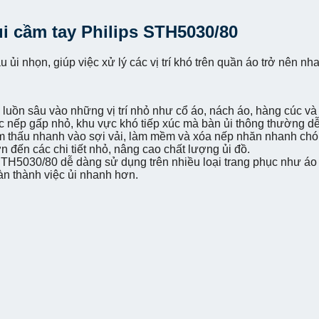
i cầm tay Philips STH5030/80
ầu ủi nhọn, giúp việc xử lý các vị trí khó trên quần áo trở nên 
p luồn sâu vào những vị trí nhỏ như cổ áo, nách áo, hàng cúc v
ác nếp gấp nhỏ, khu vực khó tiếp xúc mà bàn ủi thông thường dễ
m thấu nhanh vào sợi vải, làm mềm và xóa nếp nhăn nhanh chó
n đến các chi tiết nhỏ, nâng cao chất lượng ủi đồ.
TH5030/80 dễ dàng sử dụng trên nhiều loại trang phục như áo s
oàn thành việc ủi nhanh hơn.