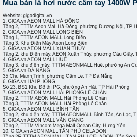
Mua bàn là hơi nước cầm tay 1400W Ph
Website: gigadigital.vn
1. GIGA.vn AEON MALL HÀ ĐÔNG
Tầng 2, TTTM Aeon Mall Hà Đông, phường Dương Nội, TP H
2. GIGA.vn AEON MALL LONG BIÊN
Tầng 1, TTTM AEON MALL Long Biên
Tầng 3, Khu Điện Máy Aeon Long Biên
3. GIGA.vn AEON MALL XUÂN THỦY
Tầng 2, khu Điện máy, AEON Xuân Thủy, phường Cầu Giấy, 
4. GIGA.vn AEON MALL HUẾ
Tầng 3, khu điện máy, TTTM AEONMALL Huế, phường An C
5. GIGA.vn ĐÀ NẴNG
35 Chu Mạnh Trinh, phường Cẩm Lệ, TP Đà Nẵng
6. GIGA.vn HẢI PHÒNG
Số 23, BS1 Khu Đô thị PG, phường An Hải, TP Hải Phòng
7. GIGA.vn AEON MALL HẢI PHÒNG LÊ CHÂN
Tầng 2, TTTM AEON MALL Hải Phòng Lê Chân
Tầng 3, TTTM AEON MALL Hải Phòng Lê Chân
8. GIGA.vn AEON MALL BÌNH TÂN
Tầng 2, khu điện máy, TTTM AEONMALL Bình Tân, An Lạc, T
9. GIGA.vn AEON MALL VĂN GIANG
Tầng 2, TTTM Vincom Mega Mall Ocean City, Hưng Yên
10. GIGA.vn AEON MALL TÂN PHÚ CELADON
Tầng 2F, TTTM AEON MALL TÂN PHÚ CELADON, Tân Sơn Nh