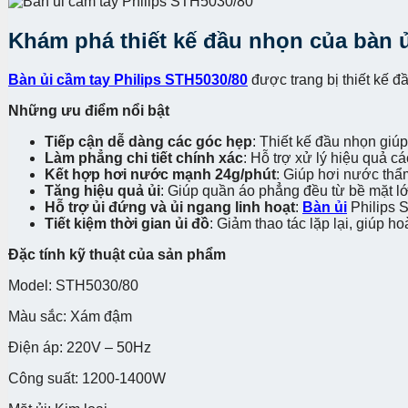
Khám phá thiết kế đầu nhọn của bàn ủ
Bàn ủi cầm tay Philips STH5030/80
được trang bị thiết kế đ
Những ưu điểm nổi bật
Tiếp cận dễ dàng các góc hẹp
: Thiết kế đầu nhọn giú
Làm phẳng chi tiết chính xác
: Hỗ trợ xử lý hiệu quả c
Kết hợp hơi nước mạnh 24g/phút
: Giúp hơi nước thẩ
Tăng hiệu quả ủi
: Giúp quần áo phẳng đều từ bề mặt lớ
Hỗ trợ ủi đứng và ủi ngang linh hoạt
:
Bàn ủi
Philips S
Tiết kiệm thời gian ủi đồ
: Giảm thao tác lặp lại, giúp h
Đặc tính kỹ thuật của sản phẩm
Model: STH5030/80
Màu sắc: Xám đậm
Điện áp: 220V – 50Hz
Công suất: 1200-1400W