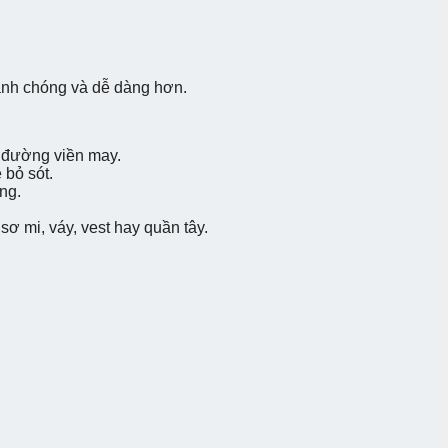
nhanh chóng và dễ dàng hơn.
à đường viền may.
 bỏ sót.
ng.
ơ mi, váy, vest hay quần tây.