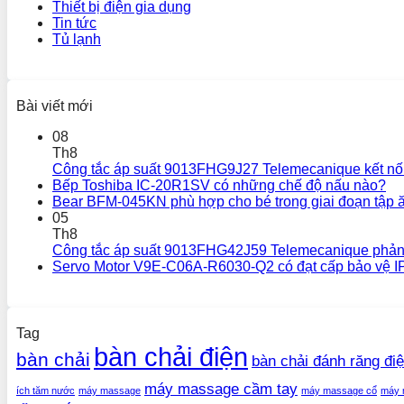
Thiết bị điện gia dụng
Tin tức
Tủ lạnh
Bài viết mới
08
Th8
Công tắc áp suất 9013FHG9J27 Telemecanique kết nối
Bếp Toshiba IC-20R1SV có những chế độ nấu nào?
Bear BFM-045KN phù hợp cho bé trong giai đoạn tập 
05
Th8
Công tắc áp suất 9013FHG42J59 Telemecanique phản
Servo Motor V9E-C06A-R6030-Q2 có đạt cấp bảo vệ I
Tag
bàn chải điện
bàn chải
bàn chải đánh răng đi
máy massage cầm tay
ích tăm nước
máy massage
máy massage cổ
máy 