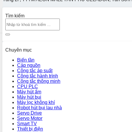
Tìm kiếm
Chuyên mục
Biến tần
Cáp nguồn
Công tắc áp suất
Công tắc hành trình
Công tắc thông minh
CPU PLC
Máy hút ẩm
Máy hút bụi
Máy lọc không khí
Robot hút bụi lau nhà
Servo Drive
Servo Motor
Smart TV
Thiết bị điện