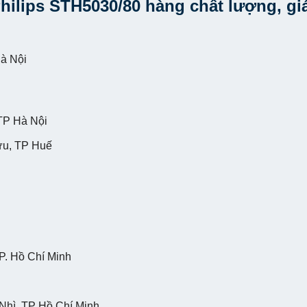
ilips STH5030/80 hàng chất lượng, gi
à Nội
TP Hà Nội
ựu, TP Huế
P. Hồ Chí Minh
ì, TP Hồ Chí Minh